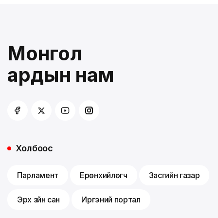
Монгол
ардын нам
Холбоос
Парламент
Ерөнхийлөгч
Засгийн газар
Эрх зүйн сан
Иргэний портал