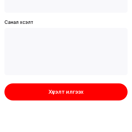
Санал хүсэлт
Хүсэлт илгээх
Хүсэлт илгээх