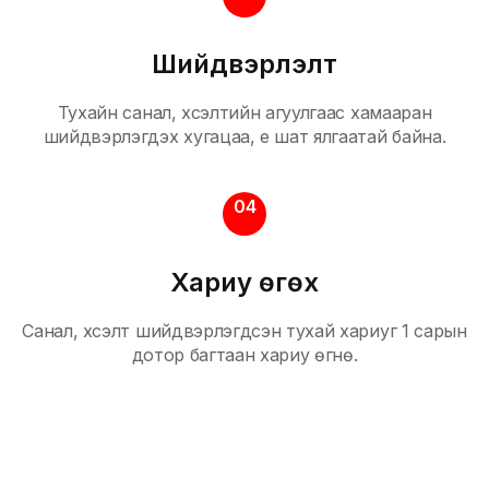
Шийдвэрлэлт
Тухайн санал, хүсэлтийн агуулгаас хамааран
шийдвэрлэгдэх хугацаа, үе шат ялгаатай байна.
04
Хариу өгөх
Санал, хүсэлт шийдвэрлэгдсэн тухай хариуг 1 сарын
дотор багтаан хариу өгнө.