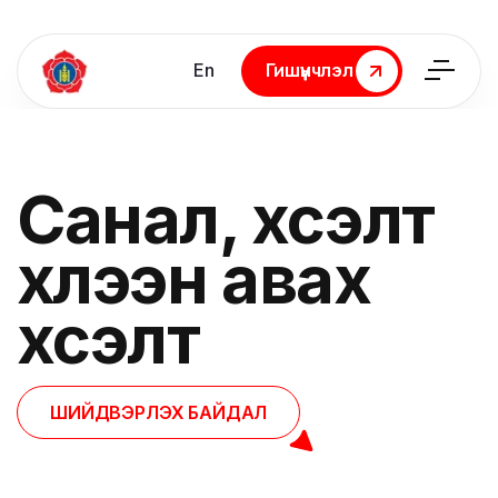
En
Гишүүнчлэл
Гишүүнчлэл
Санал, хүсэлт
хүлээн авах
хүсэлт
ШИЙДВЭРЛЭХ БАЙДАЛ