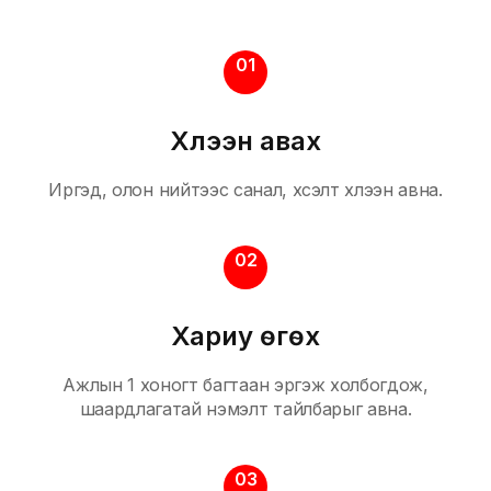
01
Хүлээн авах
Иргэд, олон нийтээс санал, хүсэлт хүлээн авна.
02
Хариу өгөх
Ажлын 1 хоногт багтаан эргэж холбогдож,
шаардлагатай нэмэлт тайлбарыг авна.
03