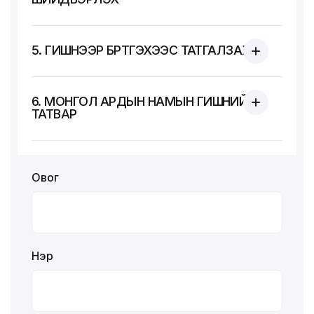
5. ГИШҮҮНЭЭР БҮРТГЭХЭЭС ТАТГАЛЗАХ
6. МОНГОЛ АРДЫН НАМЫН ГИШҮҮНИЙ
ТАТВАР
Овог
Нэр