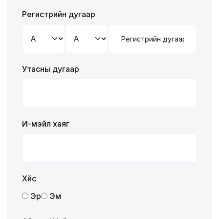
Регистрийн дугаар
Утасны дугаар
И-мэйл хаяг
Хүйс
Эр
Эм