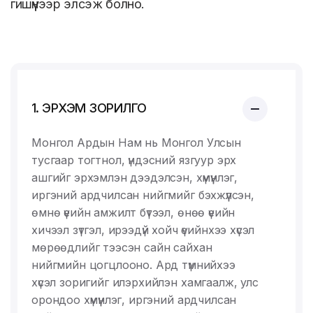
гишүүнээр элсэж болно.
1. ЭРХЭМ ЗОРИЛГО
Монгол Ардын Нам нь Монгол Улсын
тусгаар тогтнол, үндэсний язгуур эрх
ашгийг эрхэмлэн дээдэлсэн, хүмүүнлэг,
иргэний ардчилсан нийгмийг бэхжүүлсэн,
өмнө үеийн амжилт бүтээл, өнөө үеийн
хичээл зүтгэл, ирээдүй хойч үеийнхээ хүсэл
мөрөөдлийг тээсэн сайн сайхан
нийгмийн цогцлооно. Ард түмнийхээ
хүсэл зоригийг илэрхийлэн хамгаалж, улс
орондоо хүмүүнлэг, иргэний ардчилсан