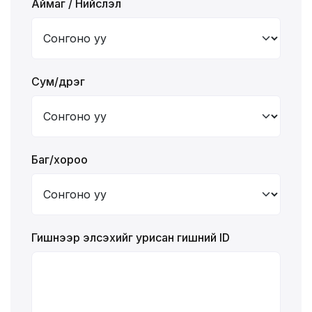
Аймаг / Нийслэл
Сум/дүүрэг
Баг/хороо
Гишүүнээр элсэхийг урисан гишүүний ID