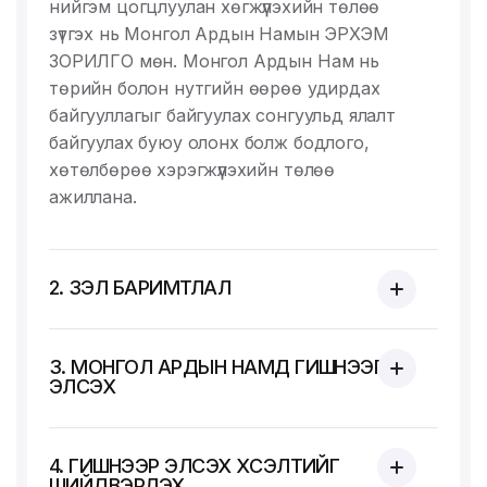
нийгэм цогцлуулан хөгжүүлэхийн төлөө
зүтгэх нь Монгол Ардын Намын ЭРХЭМ
ЗОРИЛГО мөн. Монгол Ардын Нам нь
төрийн болон нутгийн өөрөө удирдах
байгууллагыг байгуулах сонгуульд ялалт
байгуулах буюу олонх болж бодлого,
хөтөлбөрөө хэрэгжүүлэхийн төлөө
ажиллана.
2. ҮЗЭЛ БАРИМТЛАЛ
3. МОНГОЛ АРДЫН НАМД ГИШҮҮНЭЭР
ЭЛСЭХ
4. ГИШҮҮНЭЭР ЭЛСЭХ ХҮСЭЛТИЙГ
ШИЙДВЭРЛЭХ