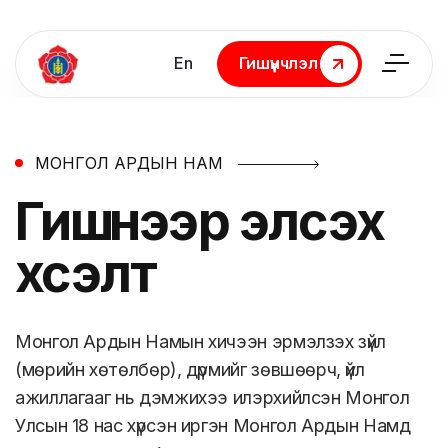
En
Гишүүнчлэл
Гишүүнчлэл
МОНГОЛ АРДЫН НАМ
Гишүүнээр
элсэх
хүсэлт
Монгол Ардын Намын хичээн эрмэлзэх зүйл
(мөрийн хөтөлбөр), дүрмийг зөвшөөрч, үйл
ажиллагааг нь дэмжихээ илэрхийлсэн Монгол
Улсын 18 нас хүрсэн иргэн Монгол Ардын Намд