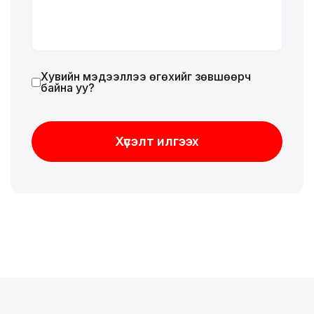
Хувийн мэдээллээ өгөхийг зөвшөөрч
байна уу?
Хүсэлт илгээх
Хүсэлт илгээх