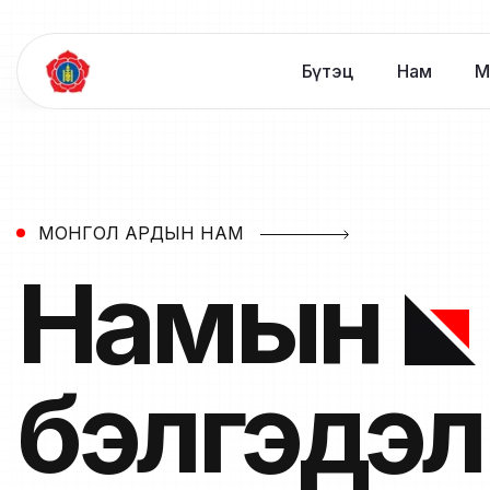
Бүтэц
Нам
М
МОНГОЛ АРДЫН НАМ
Намын
бэлгэдэл