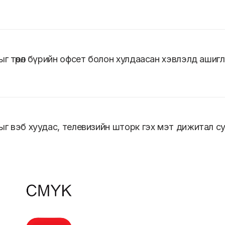
ыг төрөл бүрийн офсет болон хулдаасан хэвлэлд ашигл
дыг вэб хуудас, телевизийн шторк гэх мэт дижитал с