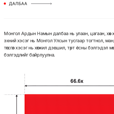
ДАЛБАА
Монгол Ардын Намын далбаа нь улаан, цагаан, хөх х
эхний хэсэг нь Монгол Улсын тусгаар тогтнол, ман
төгсгөл хэсэг нь хөгжил дэвшил, төрт ёсны бэлгэдэл
бэлгэдлийг байрлуулна.