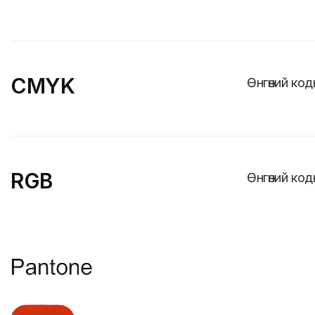
CMYK
Өнгөний код
RGB
Өнгөний ко