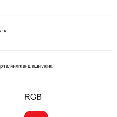
ана.
урталчилгаанд ашиглана.