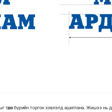
дыг төрөл бүрийн торгон хэвлэлд ашиглана. Жишээ нь 