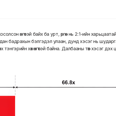
осолсон өнгөтэй байх ба урт, өргөн нь 2:1-ийн харьца
дан бадрахын бэлгэдэл улаан, дунд хэсэг нь шударга
 мөнх тэнгэрийн хөх өнгөтэй байна. Далбааны төв хэсэг