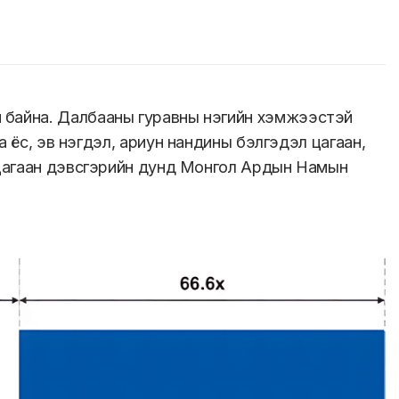
атай байна. Далбааны гуравны нэгийн хэмжээстэй
 ёс, эв нэгдэл, ариун нандины бэлгэдэл цагаан,
 дэх цагаан дэвсгэрийн дунд Монгол Ардын Намын