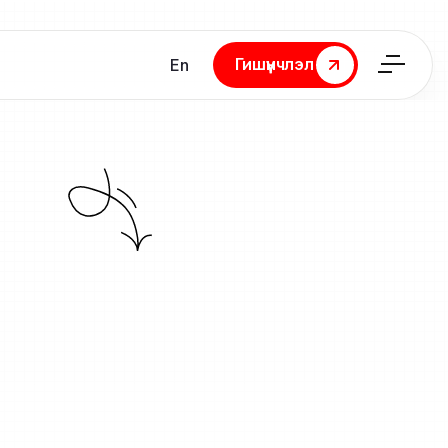
Гишүүнчлэл
En
Гишүүнчлэл